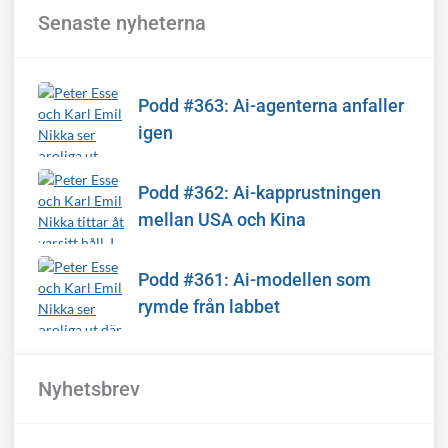
Senaste nyheterna
Podd #363: Ai-agenterna anfaller
igen
Podd #362: Ai-kapprustningen
mellan USA och Kina
Podd #361: Ai-modellen som
rymde från labbet
Nyhetsbrev