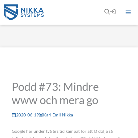
Hoppa
till
innehåll
Podd #73: Mindre
www och mera go
2020-06-19
Karl Emil Nikka
Google har under två års tid kämpat för att få dölja så