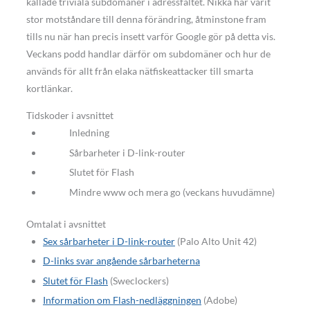
kallade triviala subdomäner i adressfältet. Nikka har varit
stor motståndare till denna förändring, åtminstone fram
tills nu när han precis insett varför Google gör på detta vis.
Veckans podd handlar därför om subdomäner och hur de
används för allt från elaka nätfiskeattacker till smarta
kortlänkar.
Tidskoder i avsnittet
Inledning
Sårbarheter i D-link-router
Slutet för Flash
Mindre www och mera go (veckans huvudämne)
Omtalat i avsnittet
Sex sårbarheter i D-link-router
(Palo Alto Unit 42)
D-links svar angående sårbarheterna
Slutet för Flash
(Sweclockers)
Information om Flash-nedläggningen
(Adobe)