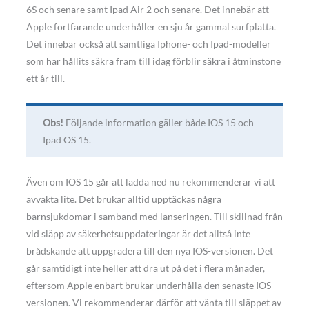
6S och senare samt Ipad Air 2 och senare. Det innebär att
Apple fortfarande underhåller en sju år gammal surfplatta.
Det innebär också att samtliga Iphone- och Ipad-modeller
som har hållits säkra fram till idag förblir säkra i åtminstone
ett år till.
Obs!
Följande information gäller både IOS 15 och
Ipad OS 15.
Även om IOS 15 går att ladda ned nu rekommenderar vi att
avvakta lite. Det brukar alltid upptäckas några
barnsjukdomar i samband med lanseringen. Till skillnad från
vid släpp av säkerhetsuppdateringar är det alltså inte
brådskande att uppgradera till den nya IOS-versionen. Det
går samtidigt inte heller att dra ut på det i flera månader,
eftersom Apple enbart brukar underhålla den senaste IOS-
versionen. Vi rekommenderar därför att vänta till släppet av