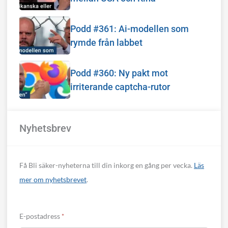
Podd #361: Ai-modellen som
rymde från labbet
Podd #360: Ny pakt mot
irriterande captcha-rutor
Nyhetsbrev
Få Bli säker-nyheterna till din inkorg en gång per vecka.
Läs
mer om nyhetsbrevet
.
E-postadress
*