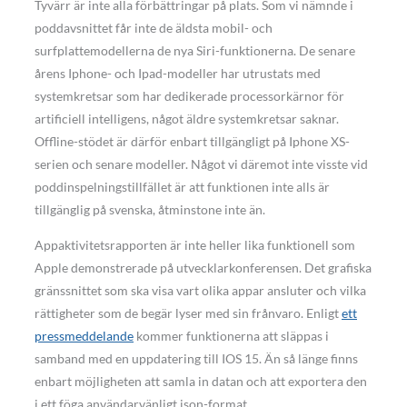
Tyvärr är inte alla förbättringar på plats. Som vi nämnde i
poddavsnittet får inte de äldsta mobil- och
surfplattemodellerna de nya Siri-funktionerna. De senare
årens Iphone- och Ipad-modeller har utrustats med
systemkretsar som har dedikerade processorkärnor för
artificiell intelligens, något äldre systemkretsar saknar.
Offline-stödet är därför enbart tillgängligt på Iphone XS-
serien och senare modeller. Något vi däremot inte visste vid
poddinspelnings­tillfället är att funktionen inte alls är
tillgänglig på svenska, åtminstone inte än.
Appaktivitetsrapporten är inte heller lika funktionell som
Apple demonstrerade på utvecklarkonferensen. Det grafiska
gränssnittet som ska visa vart olika appar ansluter och vilka
rättigheter som de begär lyser med sin frånvaro. Enligt
ett
pressmeddelande
kommer funktionerna att släppas i
samband med en uppdatering till IOS 15. Än så länge finns
enbart möjligheten att samla in datan och att exportera den
i ett föga användarvänligt json-format.