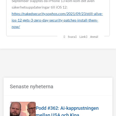
September släpptes då iPhone 13 kom kom det även
säkerhetsuppdateringar till iOS 12:
https://nakedsecurity.sophos.com/2021/09/23/still-alive-
ios-12-gets-3-zero-day-security-patches-install-them-
now/
Svara
Länk
Anmäl
Senaste nyheterna
Podd #362: Ai-kapprustningen
mellan USA och Kina