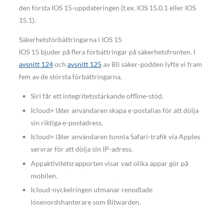
den första IOS 15-uppdateringen (t.ex. IOS 15.0.1 eller IOS
15.1).
Säkerhetsförbättringarna i IOS 15
IOS 15 bjuder på flera förbättringar på säkerhetsfronten. I
avsnitt 124
och
avsnitt 125
av Bli säker-podden lyfte vi fram
fem av de största förbättringarna.
Siri får ett integritetsstärkande offline-stöd.
Icloud+ låter användaren skapa e-postalias för att dölja
sin riktiga e-postadress.
Icloud+ låter användaren tunnla Safari-trafik via Apples
servrar för att dölja sin IP-adress.
Appaktivitetsrapporten visar vad olika appar gör på
mobilen.
Icloud-nyckelringen utmanar renodlade
lösenordshanterare som Bitwarden.