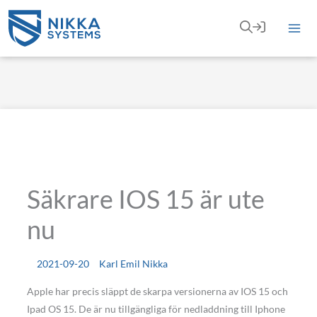
Hoppa
till
innehåll
Säkrare IOS 15 är ute
nu
2021-09-20
Karl Emil Nikka
Apple har precis släppt de skarpa versionerna av IOS 15 och
Ipad OS 15. De är nu tillgängliga för nedladdning till Iphone