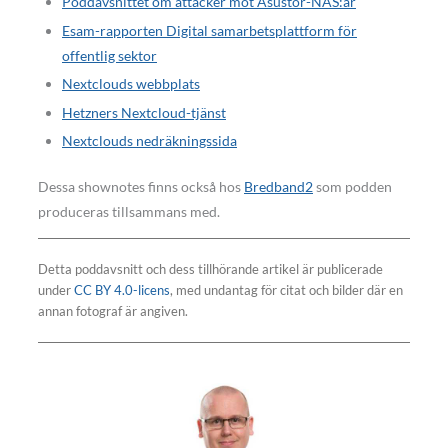
Poddavsnittet om attacker mot Asustor-NAS:ar
Esam-rapporten Digital samarbetsplattform för
offentlig sektor
Nextclouds webbplats
Hetzners Nextcloud-tjänst
Nextclouds nedräkningssida
Dessa shownotes finns också hos
Bredband2
som podden
produceras tillsammans med.
Detta poddavsnitt och dess tillhörande artikel är publicerade
under
CC BY 4.0-licens
, med undantag för citat och bilder där en
annan fotograf är angiven.