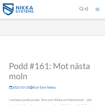
Hoppa
till
innehåll
Podd #161: Mot nästa
moln
2022-03-25
Karl Emil Nikka
I veckans podd pratar Tess och Nikka om Nextcloud – det