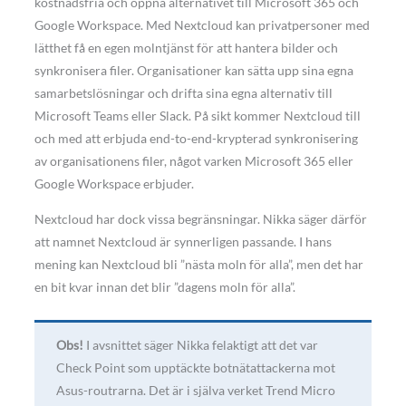
kostnadsfria och öppna alternativet till Microsoft 365 och
Google Workspace. Med Nextcloud kan privatpersoner med
lätthet få en egen molntjänst för att hantera bilder och
synkronisera filer. Organisationer kan sätta upp sina egna
samarbetslösningar och drifta sina egna alternativ till
Microsoft Teams eller Slack. På sikt kommer Nextcloud till
och med att erbjuda end-to-end-krypterad synkronisering
av organisationens filer, något varken Microsoft 365 eller
Google Workspace erbjuder.
Nextcloud har dock vissa begränsningar. Nikka säger därför
att namnet Nextcloud är synnerligen passande. I hans
mening kan Nextcloud bli ”nästa moln för alla”, men det har
en bit kvar innan det blir ”dagens moln för alla”.
Obs!
I avsnittet säger Nikka felaktigt att det var
Check Point som upptäckte botnätattackerna mot
Asus-routrarna. Det är i själva verket Trend Micro