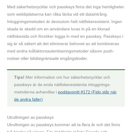
Med säkerhets­nycklar och passkeys finns det inga hemligheter
som webbplatserna kan råka läcka vid ett dataintrång.
Inloggningsmetoden är dessutom helt nätfiske­resistent. Ingen
skada är skedd om en användare luras in på en klonad
nätfiskesida och försöker logga in med en passkey. Passkeys i
sig är så säkert att det eliminerar behovet av att kombineras
med andra tvåfaktors­autentiserings­metoder såsom push-
notiser eller tidsbegränsade engångskoder.
Tips!
Mer information om hur säkerhets­nycklar och
passkeys är de enda nätfiske­resistenta inloggnings­
metoderna avhandlas i
poddavsnitt #172 (Fido står när
de andra faller)
.
Utrullningen av passkeys
Utrullningen av passkeys kommer att ta flera år och det finns