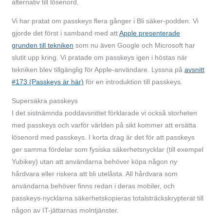
alternativ till lösenord.
Vi har pratat om passkeys flera gånger i Bli säker-podden. Vi
gjorde det först i samband med att
Apple presenterade
grunden till tekniken
som nu även Google och Microsoft har
slutit upp kring. Vi pratade om passkeys igen i höstas när
tekniken blev tillgänglig för Apple-användare. Lyssna på
avsnitt
#173 (Passkeys är här)
för en introduktion till passkeys.
Supersäkra passkeys
I det sistnämnda podd­avsnittet förklarade vi också storheten
med passkeys och varför världen på sikt kommer att ersätta
lösenord med passkeys. I korta drag är det för att passkeys
ger samma fördelar som fysiska säkerhets­nycklar (till exempel
Yubikey) utan att användarna behöver köpa någon ny
hårdvara eller riskera att bli utelåsta. All hårdvara som
användarna behöver finns redan i deras mobiler, och
passkeys-nycklarna säkerhetskopieras totalsträcks­krypterat till
någon av IT-jättarnas molntjänster.