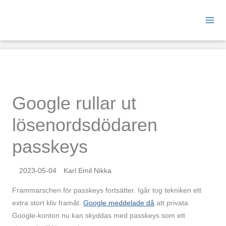
Hoppa
till
innehåll
Google rullar ut
lösenords­dödaren
passkeys
2023-05-04
Karl Emil Nikka
Fram­marschen för passkeys fortsätter. Igår tog tekniken ett
extra stort kliv framåt.
Google meddelade då
att privata
Google-konton nu kan skyddas med passkeys som ett