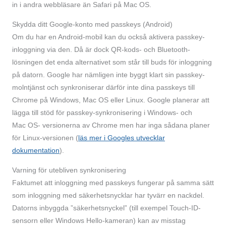
in i andra webbläsare än Safari på Mac OS.
Skydda ditt Google-konto med passkeys (Android)
Om du har en Android-mobil kan du också aktivera passkey-
inloggning via den. Då är dock QR-kods- och Bluetooth-
lösningen det enda alternativet som står till buds för inloggning
på datorn. Google har nämligen inte byggt klart sin passkey-
molntjänst och synkroniserar därför inte dina passkeys till
Chrome på Windows, Mac OS eller Linux. Google planerar att
lägga till stöd för passkey-synkronisering i Windows- och
Mac OS- versionerna av Chrome men har inga sådana planer
för Linux-versionen (
läs mer i Googles utvecklar
dokumentation
).
Varning för utebliven synkronisering
Faktumet att inloggning med passkeys fungerar på samma sätt
som inloggning med säkerhets­nycklar har tyvärr en nackdel.
Datorns inbyggda ”säkerhetsnyckel” (till exempel Touch-ID-
sensorn eller Windows Hello-kameran) kan av misstag