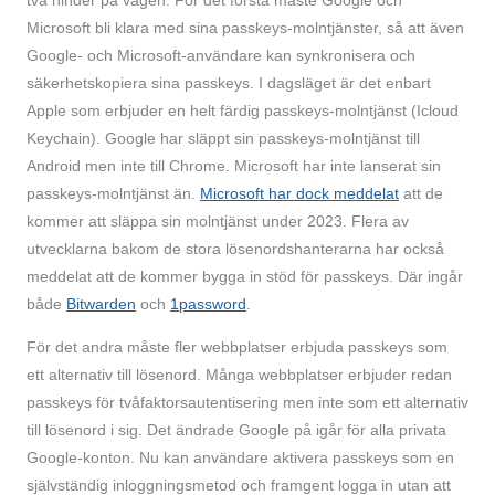
två hinder på vägen. För det första måste Google och
Microsoft bli klara med sina passkeys-molntjänster, så att även
Google- och Microsoft-användare kan synkronisera och
säkerhetskopiera sina passkeys. I dagsläget är det enbart
Apple som erbjuder en helt färdig passkeys-molntjänst (Icloud
Keychain). Google har släppt sin passkeys-molntjänst till
Android men inte till Chrome. Microsoft har inte lanserat sin
passkeys-molntjänst än.
Microsoft har dock meddelat
att de
kommer att släppa sin molntjänst under 2023. Flera av
utvecklarna bakom de stora lösenords­hanterarna har också
meddelat att de kommer bygga in stöd för passkeys. Där ingår
både
Bitwarden
och
1password
.
För det andra måste fler webbplatser erbjuda passkeys som
ett alternativ till lösenord. Många webbplatser erbjuder redan
passkeys för tvåfaktors­autentisering men inte som ett alternativ
till lösenord i sig. Det ändrade Google på igår för alla privata
Google-konton. Nu kan användare aktivera passkeys som en
självständig inloggnings­metod och framgent logga in utan att