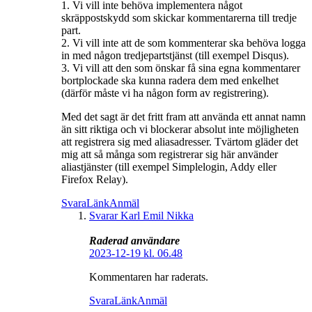
1. Vi vill inte behöva implementera något
skräppostskydd som skickar kommentarerna till tredje
part.
2. Vi vill inte att de som kommenterar ska behöva logga
in med någon tredjepartstjänst (till exempel Disqus).
3. Vi vill att den som önskar få sina egna kommentarer
bortplockade ska kunna radera dem med enkelhet
(därför måste vi ha någon form av registrering).
Med det sagt är det fritt fram att använda ett annat namn
än sitt riktiga och vi blockerar absolut inte möjligheten
att registrera sig med aliasadresser. Tvärtom gläder det
mig att så många som registrerar sig här använder
aliastjänster (till exempel Simplelogin, Addy eller
Firefox Relay).
Svara
Länk
Anmäl
Svarar Karl Emil Nikka
Raderad användare
2023-12-19 kl. 06.48
Kommentaren har raderats.
Svara
Länk
Anmäl