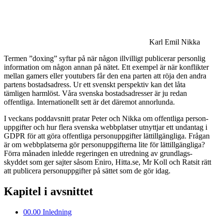
Karl Emil Nikka
Termen ”doxing” syftar på när någon illvilligt publicerar personlig
information om någon annan på nätet. Ett exempel är när konflikter
mellan gamers eller youtubers får den ena parten att röja den andra
partens bostads­adress. Ur ett svenskt perspektiv kan det låta
tämligen harmlöst. Våra svenska bostads­adresser är ju redan
offentliga. Internationellt sett är det däremot annorlunda.
I veckans poddavsnitt pratar Peter och Nikka om offentliga person­
uppgifter och hur flera svenska webbplatser utnyttjar ett undantag i
GDPR för att göra offentliga personuppgifter lättillgängliga. Frågan
är om webbplatserna gör personuppgifterna lite för lättillgängliga?
Förra månaden inledde regeringen en utredning av grundlags­
skyddet som ger sajter såsom Eniro, Hitta.se, Mr Koll och Ratsit rätt
att publicera personuppgifter på sättet som de gör idag.
Kapitel i avsnittet
00.00
Inledning