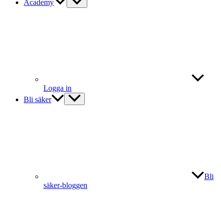
Academy
Logga in
Bli säker
Bli
säker-bloggen