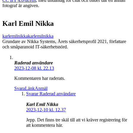
CC BY 4.0-licens
, med undantag för citat och bilder där en annan
fotograf är angiven.
Karl Emil Nikka
karlemilnikka
karlemilnikka
Grundare av Nikka Systems, Årets säkerhetsprofil 2021, författare
och småparanoid IT-säkerhetsnörd.
Raderad användare
2023-12-08 kl. 22.13
Kommentaren har raderats.
Svara
Länk
Anmäl
Svarar Raderad användare
Karl Emil Nikka
2023-12-10 kl. 12.37
Jepp. Det finns tre skäl till att vi kräver registrering för
att kommentera här.