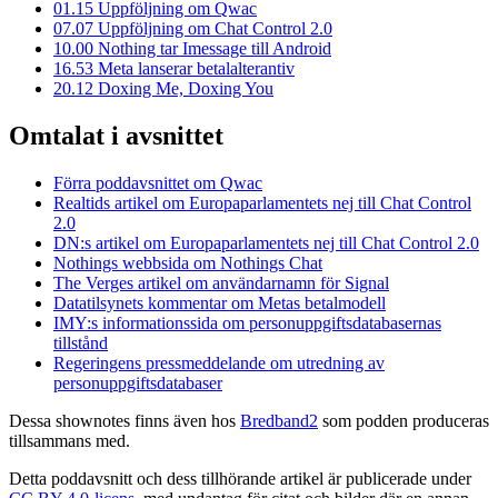
01.15
Uppföljning om Qwac
07.07
Uppföljning om Chat Control 2.0
10.00
Nothing tar Imessage till Android
16.53
Meta lanserar betalalterantiv
20.12
Doxing Me, Doxing You
Omtalat i avsnittet
Förra poddavsnittet om Qwac
Realtids artikel om Europaparlamentets nej till Chat Control
2.0
DN:s artikel om Europaparlamentets nej till Chat Control 2.0
Nothings webbsida om Nothings Chat
The Verges artikel om användarnamn för Signal
Datatilsynets kommentar om Metas betalmodell
IMY:s informationssida om personuppgiftsdatabasernas
tillstånd
Regeringens pressmeddelande om utredning av
personuppgiftsdatabaser
Dessa shownotes finns även hos
Bredband2
som podden produceras
tillsammans med.
Detta poddavsnitt och dess tillhörande artikel är publicerade under