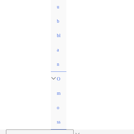
u
b
bl
a
n
O
m
o
ss