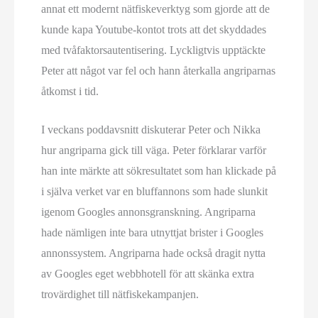
annat ett modernt nätfiskeverktyg som gjorde att de
kunde kapa Youtube-kontot trots att det skyddades
med tvåfaktors­autentisering. Lyckligtvis upptäckte
Peter att något var fel och hann återkalla angriparnas
åtkomst i tid.
I veckans poddavsnitt diskuterar Peter och Nikka
hur angriparna gick till väga. Peter förklarar varför
han inte märkte att sökresultatet som han klickade på
i själva verket var en bluffannons som hade slunkit
igenom Googles annons­granskning. Angriparna
hade nämligen inte bara utnyttjat brister i Googles
annonssystem. Angriparna hade också dragit nytta
av Googles eget webbhotell för att skänka extra
trovärdighet till nätfiskekampanjen.