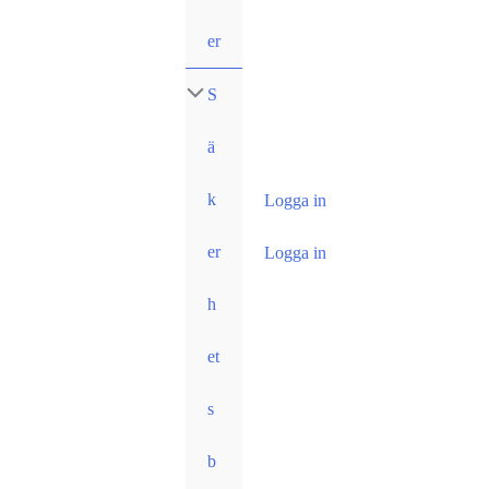
er
S
ä
k
Logga in
er
Logga in
h
et
s
b