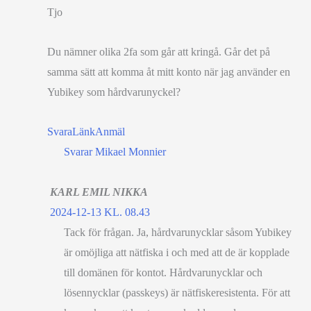
Tjo
Du nämner olika 2fa som går att kringå. Går det på
samma sätt att komma åt mitt konto när jag använder en
Yubikey som hårdvarunyckel?
Svara
Länk
Anmäl
Svarar Mikael Monnier
KARL EMIL NIKKA
2024-12-13 KL. 08.43
Tack för frågan. Ja, hårdvarunycklar såsom Yubikey
är omöjliga att nätfiska i och med att de är kopplade
till domänen för kontot. Hårdvarunycklar och
lösennycklar (passkeys) är nätfiskeresistenta. För att