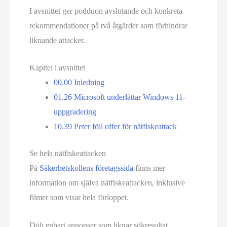
I avsnittet ger podduon avslutande och konkreta
rekommendationer på två åtgärder som förhindrar
liknande attacker.
Kapitel i avsnittet
00.00
Inledning
01.26
Microsoft underlättar Windows 11-
uppgradering
10.39
Peter föll offer för nätfiskeattack
Se hela nätfiskeattacken
På
Säkerhetskollens företagssida
finns mer
information om själva nätfiskeattacken, inklusive
filmer som visar hela förloppet.
Dölj enbart annonser som liknar sökresultat