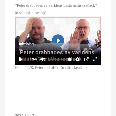
Podd #278: Peter föll offer för nätfiske­attack
2024-12-13