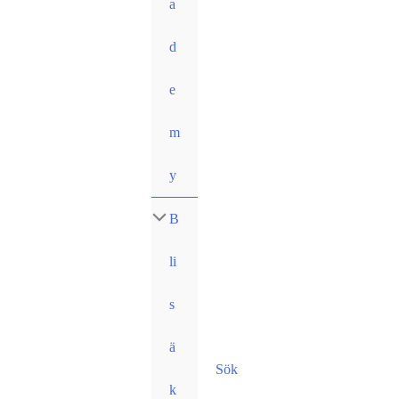
a
d
e
m
y
B
li
s
ä
Sök
k