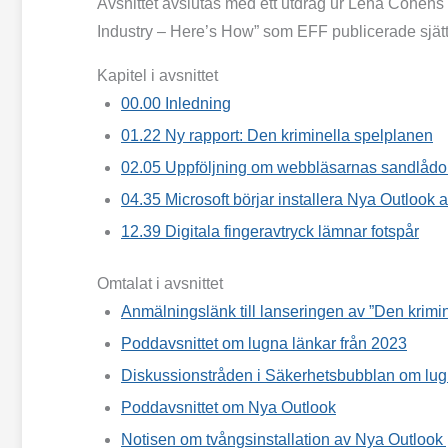
Avsnittet avslutas med ett utdrag ur Lena Cohens 
Industry – Here’s How” som EFF publicerade sjät
Kapitel i avsnittet
00.00
Inledning
01.22
Ny rapport: Den kriminella spelplanen
02.05
Uppföljning om webbläsarnas sandlådo
04.35
Microsoft börjar installera Nya Outlook 
12.39
Digitala fingeravtryck lämnar fotspår
Omtalat i avsnittet
Anmälningslänk till lanseringen av ”Den krimi
Poddavsnittet om lugna länkar från 2023
Diskussionstråden i Säkerhetsbubblan om lug
Poddavsnittet om Nya Outlook
Notisen om tvångsinstallation av Nya Outloo