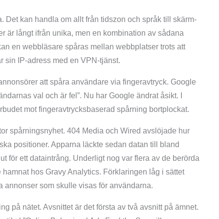
. Det kan handla om allt från tidszon och språk till skärm­
r är långt ifrån unika, men en kombination av sådana
an en webbläsare spåras mellan webbplatser trots att
 sin IP-adress med en VPN-tjänst.
annonsörer att spåra användare via fingeravtryck. Google
ändarnas val och är fel”. Nu har Google ändrat åsikt. I
förbudet mot fingeravtrycks­baserad spårning bortplockat.
 stor spårningsnyhet. 404 Media och Wired avslöjade hur
ka positioner. Apparna läckte sedan datan till bland
t för ett dataintrång. Underligt nog var flera av de berörda
hamnat hos Gravy Analytics. Förklaringen låg i sättet
a annonser som skulle visas för användarna.
g på nätet. Avsnittet är det första av två avsnitt på ämnet.