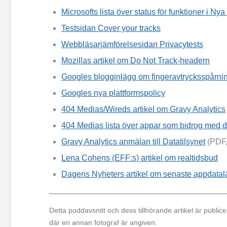
Microsofts lista över status för funktioner i Ny
Testsidan Cover your tracks
Webbläsarjämförelsesidan Privacytests
Mozillas artikel om Do Not Track-headern
Googles blogginlägg om fingeravtrycksspårni
Googles nya plattformspolicy
404 Medias/Wireds artikel om Gravy Analytics
404 Medias lista över appar som bidrog med da
Gravy Analytics anmälan till Datatilsynet
(PDF,
Lena Cohens (EFF:s) artikel om realtidsbud
Dagens Nyheters artikel om senaste appdata
Detta poddavsnitt och dess tillhörande artikel är publi
där en annan fotograf är angiven.