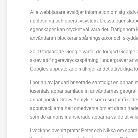
Alla webbläsare avslöjar information om sig själva
upplösning och operativ­system. Dessa egenskape
egenskaper kan mycket väl vara det. Därigenom k
användaren blockerar spårningskakor och skyddar
2019 förklarade Google varför de förbjöd Google-
skrev att fingeravtrycks­spårning ”undergräver anv
Googles uppdaterade riktlinjer är det uttryckliga 
I början av januari briserade samtidigt en annan
tusentals appar samlade in användarnas geografis
annat norska Gravy Analytics som i sin tur råkade u
app­utvecklarna helt omedvetna om att datan hade 
som de annons­finansierade apparna valde ut vilk
I veckans avsnitt pratar Peter och Nikka om spårnin