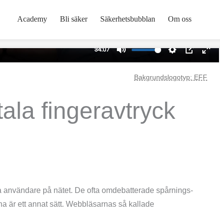
Academy
Bli säker
Säkerhetsbubblan
Om oss
Bakgrundslogotyp: EFF
ala finger­avtryck
 användare på nätet. De ofta omdebatterade spårnings­
rna är ett annat sätt. Webbläsarnas så kallade