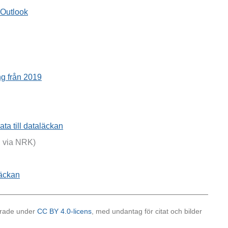
a Outlook
ng från 2019
ta till dataläckan
 via NRK)
läckan
cerade under
CC BY 4.0-licens
, med undantag för citat och bilder