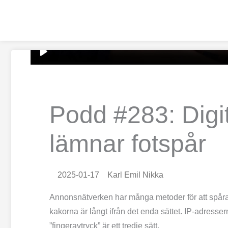
Hoppa
till
innehåll
Podd #283: Digit
lämnar fotspår
2025-01-17
Karl Emil Nikka
Annonsnätverken har många metoder för att spåra
kakorna är långt ifrån det enda sättet. IP-adresse
”fingeravtryck” är ett tredje sätt.