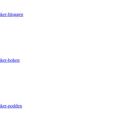
äker-bloggen
äker-boken
äker-podden