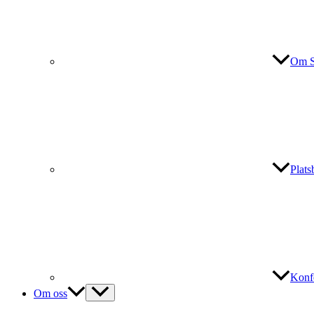
Om S
Plat
Konf
Om oss