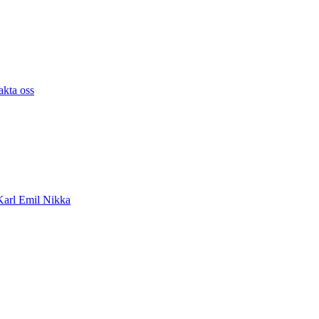
akta oss
arl Emil Nikka