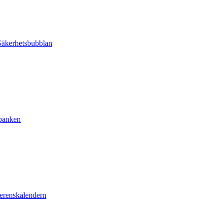
äkerhetsbubblan
sbanken
erenskalendern