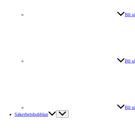
Bli s
Bli s
Bli s
Säkerhetsbubblan