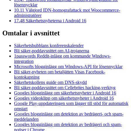
lösennycklar
10.11
Välgjord IDN-homografattack mot Woocommerce-
administratörer
17.48
Säkerhetsnyheterna i Android 16
Omtalar i avsnittet
Säkerhetsbubblans konferenskalender
Bli säker-poddavsnittet om AI-trojanerna
1passwords Reddit-inlägg om kommande Windows-
integration
Microsofts blogginlägg om Windows-API för lösennycklar
Bli säker-nyheten om betaljätten Visas Facebook-
kontokapning
Säkerhetskollens guide om DNS-skydd
Bli säker-poddavsnittet om Cellebrites hacking-verktyg
Googles blogginlägg om säkerhetsnyheter i Android 16
Googles videoklipp om säkerhetsnyheter i Android 16
Google Play-uppdateringen som lägger till stöd för automatisk
omstart
Googles blogginlägg om detektion av bedrägeri- och spam-
meddelanden
Googles blogginlägg om detektion av bedrägeri och spam-
notiser i Chrome