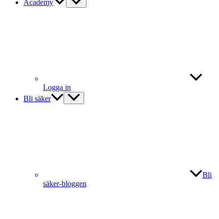
Academy
Logga in
Bli säker
Bli
säker-bloggen