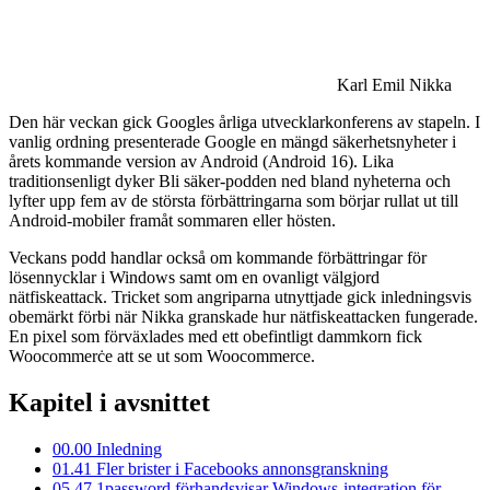
Karl Emil Nikka
Den här veckan gick Googles årliga utvecklarkonferens av stapeln. I
vanlig ordning presenterade Google en mängd säkerhetsnyheter i
årets kommande version av Android (Android 16). Lika
traditionsenligt dyker Bli säker-podden ned bland nyheterna och
lyfter upp fem av de största förbättringarna som börjar rullat ut till
Android-mobiler framåt sommaren eller hösten.
Veckans podd handlar också om kommande förbättringar för
lösennycklar i Windows samt om en ovanligt välgjord
nätfiskeattack. Tricket som angriparna utnyttjade gick inledningsvis
obemärkt förbi när Nikka granskade hur nätfiskeattacken fungerade.
En pixel som förväxlades med ett obefintligt dammkorn fick
Woocommerċe att se ut som Woocommerce.
Kapitel i avsnittet
00.00
Inledning
01.41
Fler brister i Facebooks annonsgranskning
05.47
1password förhandsvisar Windows-integration för