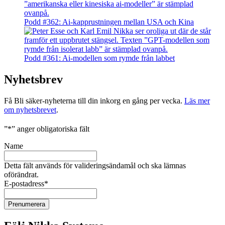
Podd #362: Ai-kapprustningen mellan USA och Kina
Podd #361: Ai-modellen som rymde från labbet
Nyhetsbrev
Få Bli säker-nyheterna till din inkorg en gång per vecka.
Läs mer
om nyhetsbrevet
.
”
*
” anger obligatoriska fält
Name
Detta fält används för valideringsändamål och ska lämnas
oförändrat.
E-postadress
*