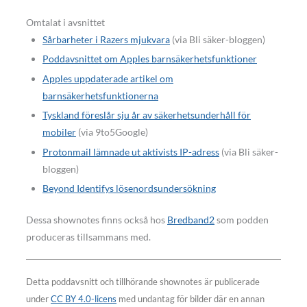
Omtalat i avsnittet
Sårbarheter i Razers mjukvara
(via Bli säker-bloggen)
Poddavsnittet om Apples barnsäkerhetsfunktioner
Apples uppdaterade artikel om
barnsäkerhetsfunktionerna
Tyskland föreslår sju år av säkerhetsunderhåll för
mobiler
(via 9to5Google)
Protonmail lämnade ut aktivists IP-adress
(via Bli säker-
bloggen)
Beyond Identifys lösenordsundersökning
Dessa shownotes finns också hos
Bredband2
som podden
produceras tillsammans med.
Detta poddavsnitt och tillhörande shownotes är publicerade
under
CC BY 4.0-licens
med undantag för bilder där en annan