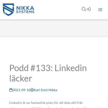
Hoppa
till
innehåll
Podd #133: Linkedin
läcker
2021-09-10
Karl Emil Nikka
Linkedin är en fantastisk plats för att dela allt från