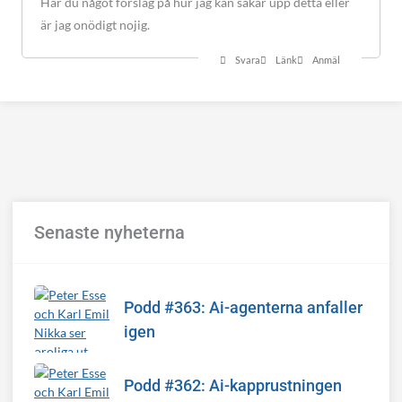
Har du något förslag på hur jag kan säkar upp detta eller
är jag onödigt nojig.
Svara
Länk
Anmäl
Senaste nyheterna
Podd #363: Ai-agenterna anfaller
igen
Podd #362: Ai-kapprustningen