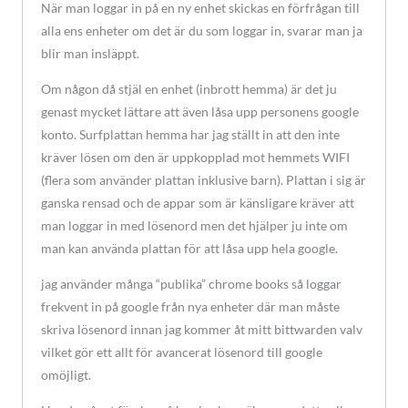
När man loggar in på en ny enhet skickas en förfrågan till
alla ens enheter om det är du som loggar in, svarar man ja
blir man insläppt.
Om någon då stjäl en enhet (inbrott hemma) är det ju
genast mycket lättare att även låsa upp personens google
konto. Surfplattan hemma har jag ställt in att den inte
kräver lösen om den är uppkopplad mot hemmets WIFI
(flera som använder plattan inklusive barn). Plattan i sig är
ganska rensad och de appar som är känsligare kräver att
man loggar in med lösenord men det hjälper ju inte om
man kan använda plattan för att låsa upp hela google.
jag använder många “publika” chrome books så loggar
frekvent in på google från nya enheter där man måste
skriva lösenord innan jag kommer åt mitt bittwarden valv
vilket gör ett allt för avancerat lösenord till google
omöjligt.