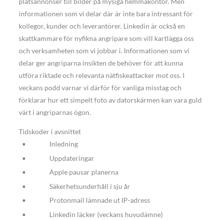
platsannonser till bilder på mysiga hemmakontor. Men
informationen som vi delar där är inte bara intressant för
kollegor, kunder och leverantörer. Linkedin är också en
skattkammare för nyfikna angripare som vill kartlägga oss
och verksamheten som vi jobbar i. Informationen som vi
delar ger angriparna insikten de behöver för att kunna
utföra riktade och relevanta nätfiskeattacker mot oss. I
veckans podd varnar vi därför för vanliga misstag och
förklarar hur ett simpelt foto av datorskärmen kan vara guld
värt i angriparnas ögon.
Tidskoder i avsnittet
Inledning
Uppdateringar
Apple pausar planerna
Säkerhetsunderhåll i sju år
Protonmail lämnade ut IP-adress
Linkedin läcker (veckans huvudämne)