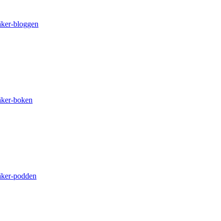
äker-bloggen
äker-boken
äker-podden