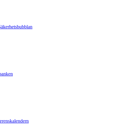
äkerhetsbubblan
sbanken
erenskalendern