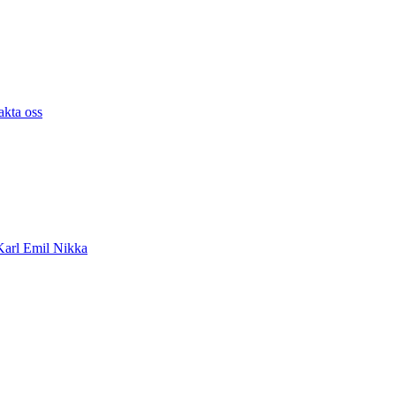
akta oss
arl Emil Nikka