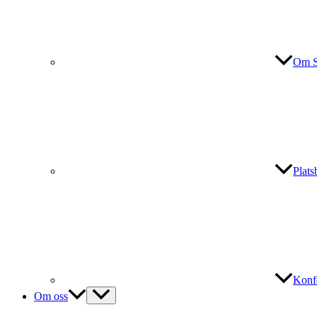
Om S
Plat
Konf
Om oss