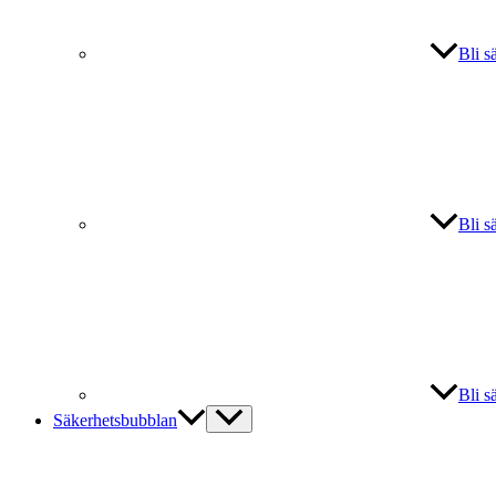
Bli s
Bli s
Bli s
Säkerhetsbubblan