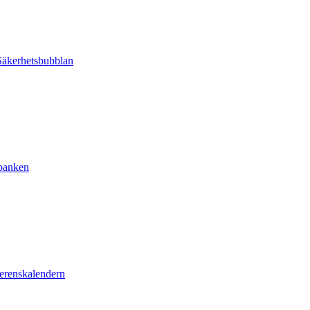
äkerhetsbubblan
sbanken
erenskalendern