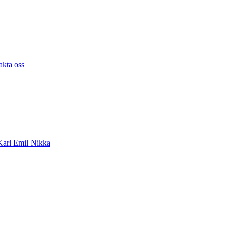
akta oss
arl Emil Nikka