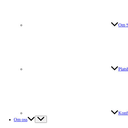
Om S
Plat
Konf
Om oss