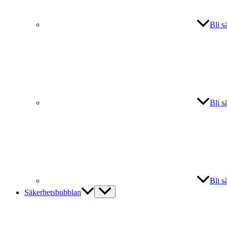
Bli s
Bli s
Bli s
Säkerhetsbubblan