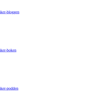
äker-bloggen
äker-boken
äker-podden