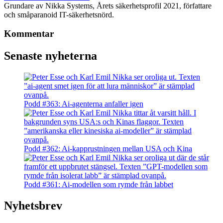
Grundare av Nikka Systems, Årets säkerhetsprofil 2021, författare
och småparanoid IT-säkerhetsnörd.
Kommentar
Senaste nyheterna
Podd #363: Ai-agenterna anfaller igen
Podd #362: Ai-kapprustningen mellan USA och Kina
Podd #361: Ai-modellen som rymde från labbet
Nyhetsbrev