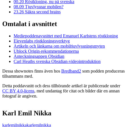
00.20
Röstkloning, nu på svenska
08.09
Tjuvlyssnar mobilen?
23.26
Säkra second brains
Omtalat i avsnittet
Mediepoddenavsnittet med Emanuel Karlstens röstkloning
Elevenlabs röstklonings
verktyg
Artikeln och länkarna om mobiltjuv­lyssnings
myten
Ublock Origin-rekommendationerna
Anteckningsappen Obsidian
Carl Heaths svenska Obsidian-video
introduktion
Dessa shownotes finns även hos
Bredband2
som podden produceras
tillsammans med.
Detta poddavsnitt och dess tillhörande artikel är publicerade under
CC BY 4.0-licens
, med undantag för citat och bilder där en annan
fotograf är angiven.
Karl Emil Nikka
karlemilnikka
karlemilnikka