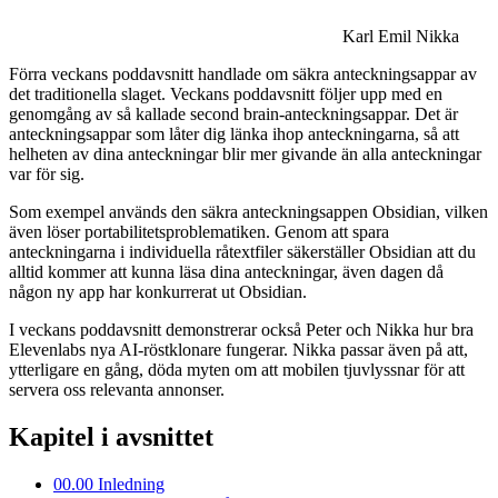
Karl Emil Nikka
Förra veckans poddavsnitt handlade om säkra antecknings­appar av
det traditionella slaget. Veckans poddavsnitt följer upp med en
genomgång av så kallade second brain-antecknings­appar. Det är
antecknings­appar som låter dig länka ihop anteckningarna, så att
helheten av dina anteckningar blir mer givande än alla anteckningar
var för sig.
Som exempel används den säkra antecknings­appen Obsidian, vilken
även löser portabilitets­problematiken. Genom att spara
anteckningarna i individuella råtextfiler säkerställer Obsidian att du
alltid kommer att kunna läsa dina anteckningar, även dagen då
någon ny app har konkurrerat ut Obsidian.
I veckans poddavsnitt demonstrerar också Peter och Nikka hur bra
Elevenlabs nya AI-röstklonare fungerar. Nikka passar även på att,
ytterligare en gång, döda myten om att mobilen tjuvlyssnar för att
servera oss relevanta annonser.
Kapitel i avsnittet
00.00
Inledning