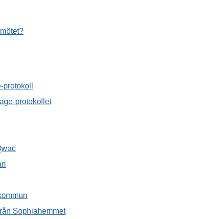
 mötet?
-protokoll
ge-protokollet
 Qwac
an
r kommun
n från Sophiahemmet