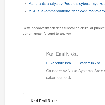
Mandiants analys av People’s cyberarmys kopp
MSB:s rekommendationer för skydd mot överbe
Detta poddavsnitt och dess tillhörande artikel är publi
där en annan fotograf är angiven.
Karl Emil Nikka
karlemilnikka
karlemilnikka
Grundare av Nikka Systems, Årets s
säkerhetsnörd.
Karl Emil Nikka