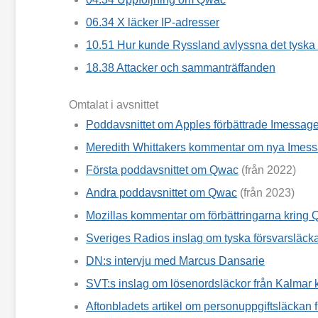
06.34
X läcker IP-adresser
10.51
Hur kunde Ryssland avlyssna det tyska
18.38
Attacker och sammanträffanden
Omtalat i avsnittet
Poddavsnittet om Apples förbättrade Imessage
Meredith Whittakers kommentar om nya Imessa
Första poddavsnittet om Qwac
(från 2022)
Andra poddavsnittet om Qwac
(från 2023)
Mozillas kommentar om förbättringarna kring
Sveriges Radios inslag om tyska försvarsläck
DN:s intervju med Marcus Dansarie
SVT:s inslag om lösenordsläckor från Kalma
Aftonbladets artikel om personuppgifts­läcka