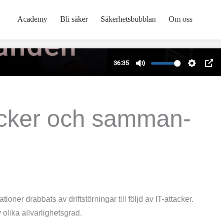
Academy
Bli säker
Säkerhetsbubblan
Om oss
acker och samman­
er drabbats av driftstörningar till följd av IT-attacker.
olika allvarlighets­grad.