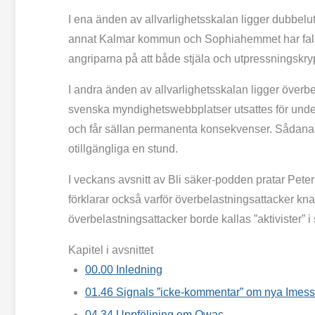
I ena änden av allvarlighets­skalan ligger dubbel­
annat Kalmar kommun och Sophiahemmet har fallit 
angriparna på att både stjäla och utpressnings­kryp
I andra änden av allvarlighets­skalan ligger överbe
svenska myndighets­webbplatser utsattes för under
och får sällan permanenta konsekvenser. Sådana at
otillgängliga en stund.
I veckans avsnitt av Bli säker-podden pratar Pet
förklarar också varför överbelastnings­attacker knap
överbelastnings­attacker borde kallas ”aktivister” i 
Kapitel i avsnittet
00.00
Inledning
01.46
Signals ”icke-kommentar” om nya Imes
04.34
Uppföljning om Qwac