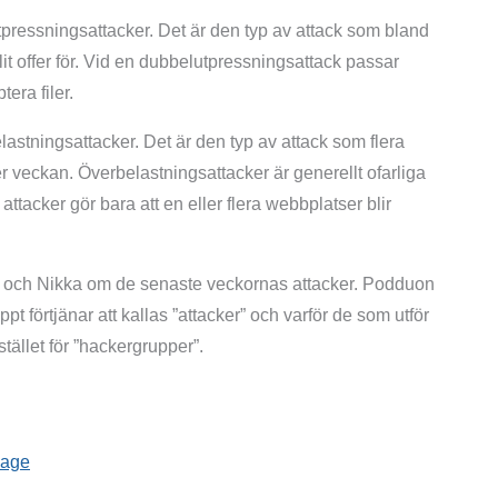
utpressnings­attacker. Det är den typ av attack som bland
offer för. Vid en dubbel­utpressnings­attack passar
tera filer.
lastnings­attacker. Det är den typ av attack som flera
 veckan. Överbelastnings­attacker är generellt ofarliga
tacker gör bara att en eller flera webbplatser blir
er och Nikka om de senaste veckornas attacker. Podduon
pt förtjänar att kallas ”attacker” och varför de som utför
stället för ”hackergrupper”.
sage