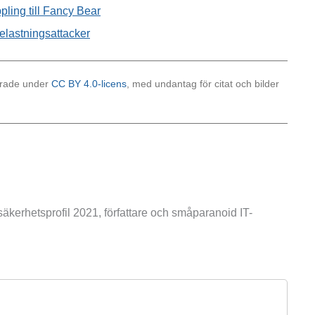
ling till Fancy Bear
lastnings­attacker
cerade under
CC BY 4.0-licens
, med undantag för citat och bilder
äkerhetsprofil 2021, författare och småparanoid IT-