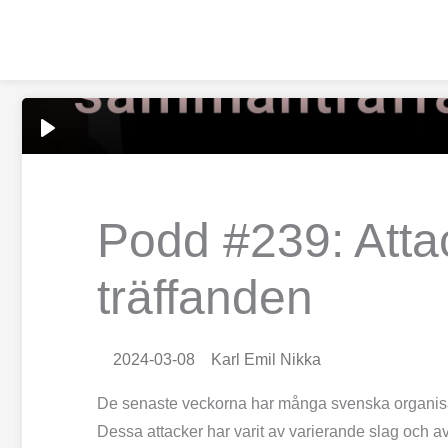
Hoppa
till
innehåll
Podd #239: Att
träffanden
2024-03-08
Karl Emil Nikka
De senaste veckorna har många svenska organisation
Dessa attacker har varit av varierande slag och av 