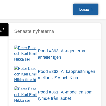
Logga in
Senaste nyheterna
Podd #363: Ai-agenterna
anfaller igen
Podd #362: Ai-kapprustningen
mellan USA och Kina
Podd #361: Ai-modellen som
rymde från labbet