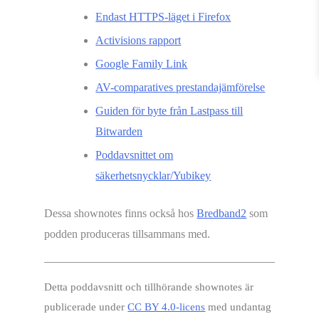
Endast HTTPS-läget i Firefox
Activisions rapport
Google Family Link
AV-comparatives prestandajämförelse
Guiden för byte från Lastpass till
Bitwarden
Poddavsnittet om
säkerhetsnycklar/Yubikey
Dessa shownotes finns också hos
Bredband2
som
podden produceras tillsammans med.
Detta poddavsnitt och tillhörande shownotes är
publicerade under
CC BY 4.0-licens
med undantag